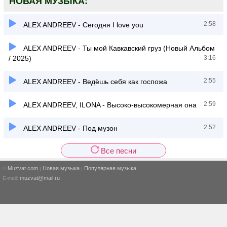
НОВАЯ МУЗЫКА:
2:58
ALEX ANDREEV - Сегодня I love you
ALEX ANDREEV - Ты мой Кавкавский груз (Новый Альбом
/ 2025)
3:16
2:55
ALEX ANDREEV - Ведёшь себя как госпожа
2:59
ALEX ANDREEV, ILONA - Высоко-высокомерная она
2:52
ALEX ANDREEV - Под музон
Все песни
Muzvat.com
Новая музыка
Популярная музыка
©
|
|
muzvat@mail.ru
E-mail: