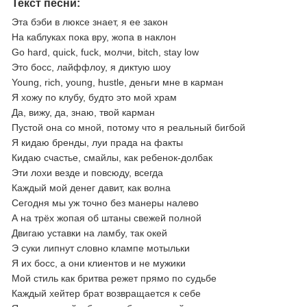
Текст песни:
Эта бэби в люксе знает, я ее закон
На каблуках пока вру, жопа в наклон
Go hard, quick, fuck, молчи, bitch, stay low
Это босс, лайффлоу, я диктую шоу
Young, rich, young, hustle, деньги мне в карман
Я хожу по клубу, будто это мой храм
Да, вижу, да, знаю, твой карман
Пустой она со мной, потому что я реальный бигбой
Я кидаю бренды, луи прада на факты
Кидаю счастье, смайлы, как ребенок-долбак
Эти лохи везде и повсюду, всегда
Каждый мой денег давит, как волна
Сегодня мы уж точно без манеры налево
А на трёх жопая об штаны свежей полной
Двигаю уставки на ламбу, так окей
Э суки липнут словно клампе мотыльки
Я их босс, а они клиентов и не мужики
Мой стиль как бритва режет прямо по судьбе
Каждый хейтер брат возвращается к себе