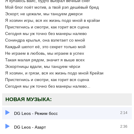
Я купаюсь вайс, будто выбрал вечный снег
Мой блог поёт мотив, а твой рэп дешёвый бред
Эскорт, не цежали, мы танцуем джерси
Я хозяин игры, вся их жизнь подо мной в крэйзи
Пристегнись и смотри, как горит вся сцена
Сегодня мы уж точно без манеры налево
Сониндра крылья, она взлетает со мной
Каждый шепот её, это секрет только мой
Не играем в любовь, мы играем в успех
Такая малая рядом, значит я выше всех
Эскортницы вдали, мы танцуем чёрси
Я хозяин, и грязи, вся их жизнь подо мной Крейзи
Пристегнись и смотри, как горит вся сцена
Сегодня мы уж точно без манеры налево...
НОВАЯ МУЗЫКА:
2:14
DG Leos - Режим босс
2:36
DG Leos - Азарт