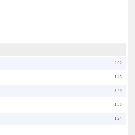
2:02
1:43
3:49
1:56
1:24