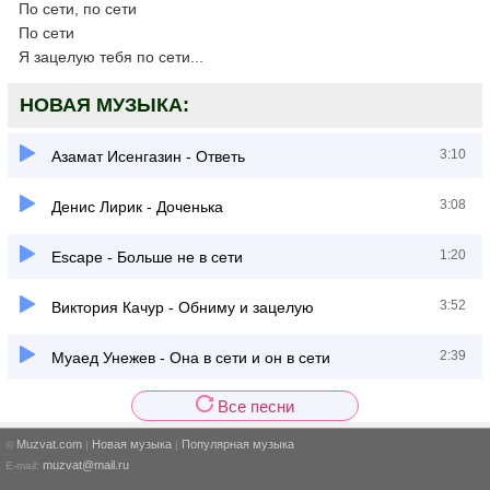
По сети, по сети
По сети
Я зацелую тебя по сети...
НОВАЯ МУЗЫКА:
3:10
Азамат Исенгазин - Ответь
3:08
Денис Лирик - Доченька
1:20
Escape - Больше не в сети
3:52
Виктория Качур - Обниму и зацелую
2:39
Муаед Унежев - Она в сети и он в сети
Все песни
Muzvat.com
Новая музыка
Популярная музыка
©
|
|
muzvat@mail.ru
E-mail: