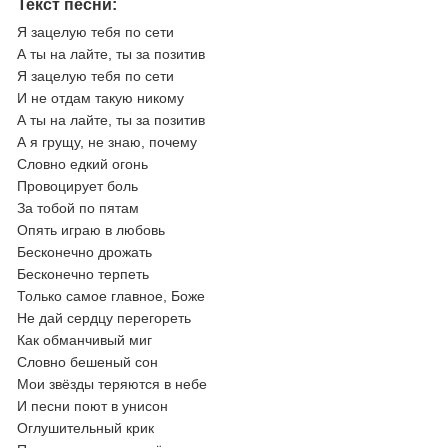
Текст песни:
Я зацелую тебя по сети
А ты на лайте, ты за позитив
Я зацелую тебя по сети
И не отдам такую никому
А ты на лайте, ты за позитив
А я грущу, не знаю, почему
Словно едкий огонь
Провоцирует боль
За тобой по пятам
Опять играю в любовь
Бесконечно дрожать
Бесконечно терпеть
Только самое главное, Боже
Не дай сердцу перегореть
Как обманчивый миг
Словно бешеный сон
Мои звёзды теряются в небе
И песни поют в унисон
Оглушительный крик