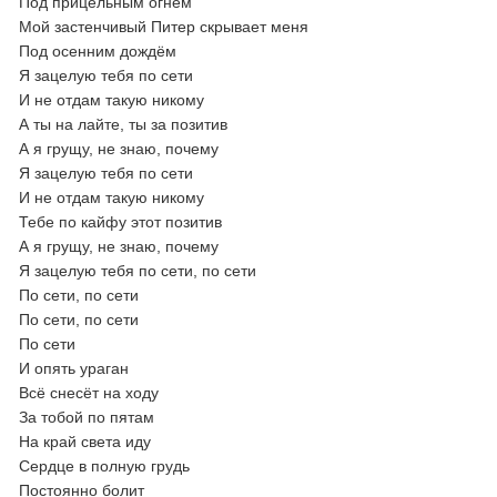
Под прицельным огнём
Мой застенчивый Питер скрывает меня
Под осенним дождём
Я зацелую тебя по сети
И не отдам такую никому
А ты на лайте, ты за позитив
А я грущу, не знаю, почему
Я зацелую тебя по сети
И не отдам такую никому
Тебе по кайфу этот позитив
А я грущу, не знаю, почему
Я зацелую тебя по сети, по сети
По сети, по сети
По сети, по сети
По сети
И опять ураган
Всё снесёт на ходу
За тобой по пятам
На край света иду
Сердце в полную грудь
Постоянно болит