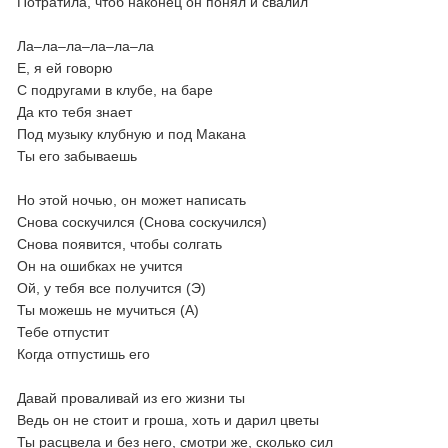
Потратила, чтоб наконец он понял и свалил
Ла–ла–ла–ла–ла–ла
Е, я ей говорю
С подругами в клубе, на баре
Да кто тебя знает
Под музыку клубную и под Макана
Ты его забываешь
Но этой ночью, он может написать
Снова соскучился (Снова соскучился)
Снова появится, чтобы солгать
Он на ошибках не учится
Ой, у тебя все получится (Э)
Ты можешь не мучиться (А)
Тебе отпустит
Когда отпустишь его
Давай проваливай из его жизни ты
Ведь он не стоит и гроша, хоть и дарил цветы
Ты расцвела и без него, смотри же, сколько сил