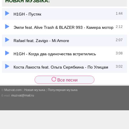
НОВАЯ МУЗЫКА:
1:44
H1GH - Пустяк
2:12
Эмпи feat. Alive Trash & BLAZER 993 - Камера мотор
2:07
Rafael feat. Zavigo - Mi Amore
3:08
H1GH - Когда два одиночества встретились
3:02
Коста Лакоста feat. Ольга Серябкина - По Улицам
Все песни
Muzvat.com
Новая музыка
Популярная музыка
©
|
|
muzvat@mail.ru
E-mail: