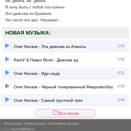
Ай, джана, ай, джана
Я хочу быть с тобой постоянно
Это девочка из Еревана
Yes sirum em qez, Hayastan...
НОВАЯ МУЗЫКА:
2:53
Олег Кензов - Эта девочка из Алматы
2:56
Ramil' & Павел Воля - Девочка яд
3:21
Олег Кензов - Иди сюда
0:54
Олег Кензов - Чёрный тонированный Микроавтобус
3:46
Олег Кензов - Самый грустный трек
Все песни
Muzvat.com
Новая музыка
Популярная музыка
©
|
|
muzvat@mail.ru
E-mail: