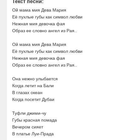
Текст песни:
Ой мама мия Дева Мария
Её пухлые губы как символ любви
Нежная мия девочка фая
Образ ее словно ангел из Рая..
Ой мама мия Дева Мария
Её пухлые губы как символ любви
Нежная мия девочка фая
Образ ее словно ангел из Рая..
Она нежно улыбается
Когда летит на Бали
В глазах океан
Когда посетит Дубаи
Туфли джими-чу
Губы красная помада
Вечером сияет
В платье Луи-Прада