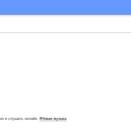
но
и слушать онлайн.
#Новая музыка