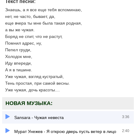
Текст песни:
Знаешь, а я все еще тебя вспоминаю,
нет, не часто, бывает, да,
еще вчера ты мне была такая родная,
а вы же чужая.
Боряд не спит, что не растут,
Помнил адрес, ну,
Пепел груди,
Холодок мне,
Иду впереди,
А я в тишине.
Уже чужая, взгляд кустратый,
Тень простая, при самой весны.
Уже чужая, дочь красоты....
НОВАЯ МУЗЫКА:
3:36
Sansara - Чужая невеста
2:40
Мурат Унежев - Я открою дверь пусть ветер в лицо