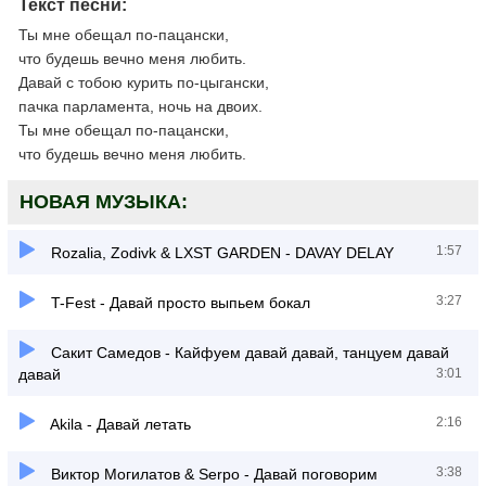
Текст песни:
Ты мне обещал по-пацански,
что будешь вечно меня любить.
Давай с тобою курить по-цыгански,
пачка парламента, ночь на двоих.
Ты мне обещал по-пацански,
что будешь вечно меня любить.
НОВАЯ МУЗЫКА:
1:57
Rozalia, Zodivk & LXST GARDEN - DAVAY DELAY
3:27
T-Fest - Давай просто выпьем бокал
Сакит Самедов - Кайфуем давай давай, танцуем давай
давай
3:01
2:16
Akila - Давай летать
3:38
Виктор Могилатов & Serpo - Давай поговорим