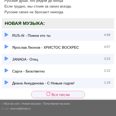
Русская душа, это рядом до конца
Если трудно, мы стоим за своих всегда.
Русские своих не бросают никогда.
НОВАЯ МУЗЫКА:
4:58
RUS-AI - Помни кто ты
4:07
Ярослав Леонов - ХРИСТОС ВОСКРЕС
3:23
JANAGA - Отец
2:22
Сарги - Безответно
1:19
Диана Анкудинова - С Новым годом!
Все песни
Muzvat.com
Новая музыка
Популярная музыка
©
|
|
muzvat@mail.ru
E-mail: