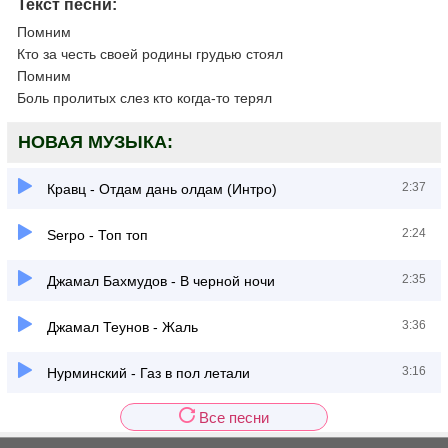
Текст песни:
Помним
Кто за честь своей родины грудью стоял
Помним
Боль пролитых слез кто когда-то терял
НОВАЯ МУЗЫКА:
2:37
Кравц - Отдам дань олдам (Интро)
2:24
Serpo - Топ топ
2:35
Джамал Бахмудов - В черной ночи
3:36
Джамал Теунов - Жаль
3:16
Нурминский - Газ в пол летали
Все песни