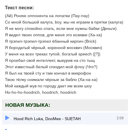
Текст песни:
(Ай) Роняю оппонента на лопатки (Пау-пау)
Со мной большой калуга, boy, мы не играем в прятки (калуга)
Я не могу спокойно спать, если мне нужны бабки (Деньги)
Я видел твоих оппов, для меня это козявки (Ха-ха)
Я трэпил-трэпил-трэпил ёбанный кирпич (Brick)
Я бородатый чёрный, коренной москвич (Москвич)
У меня на всех треках тупой, богатый speech ([?])
Я проебал свой интеллект, выкурив на сто тыщ
Этот известный белый спиздил мой флоу (Что?)
Я был на твоей сту и там кончал в микрофон
Твою тёлку снимали чёрные за бабло (Ха-ха-ха)
Мой каждый мув по городу дает им всем шоу
Ho-ho-ho-hoodrich, hoodrich, hoodrich
НОВАЯ МУЗЫКА:
2:09
Hood Rich Luka, DooMee - SUETAH