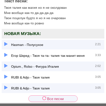
Текст песни:
Твоя талия как магия но я не околдован
Мне вообще как-то да-да-да-да
Твои поцелуи будто я но я не очарован
Мне вообще как-то ровно
НОВАЯ МУЗЫКА:
2:21
Hasman - Полусухое
3:33
Егор Шкред - Твоя та-та- талия так манит меня
2:02
Opium., Rolso - Фигура Италия
3:05
RUBI & Adjo - Твоя талия
3:05
RUBI & Adjo - Твоя талия
Все песни