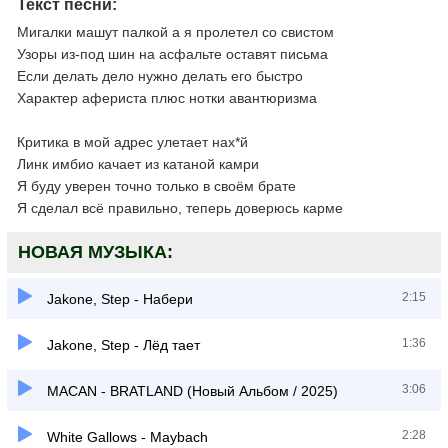
Текст песни:
Мигалки машут палкой а я пролетел со свистом
Узоры из-под шин на асфальте оставят письма
Если делать дело нужно делать его быстро
Характер афериста плюс нотки авантюризма
Критика в мой адрес улетает нах*й
Линк имбио качает из катаной камри
Я буду уверен точно только в своём брате
Я сделал всё правильно, теперь доверюсь карме
НОВАЯ МУЗЫКА:
2:15
Jakone, Step - Набери
1:36
Jakone, Step - Лёд тает
3:06
MACAN - BRATLAND (Новый Альбом / 2025)
2:28
White Gallows - Maybach