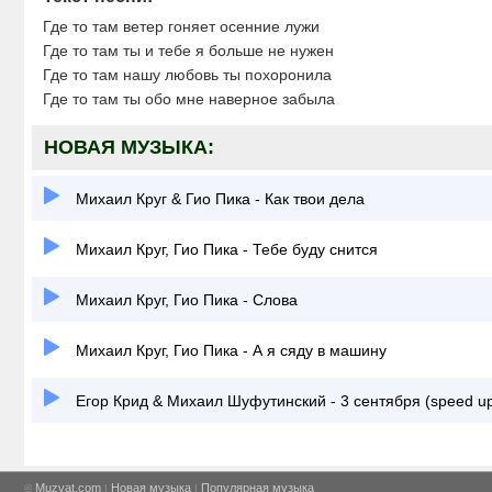
Где то там ветер гоняет осенние лужи
Где то там ты и тебе я больше не нужен
Где то там нашу любовь ты похоронила
Где то там ты обо мне наверное забыла
НОВАЯ МУЗЫКА:
Михаил Круг & Гио Пика - Как твои дела
Михаил Круг, Гио Пика - Тебе буду снится
Михаил Круг, Гио Пика - Слова
Михаил Круг, Гио Пика - А я сяду в машину
Егор Крид & Михаил Шуфутинский - 3 сентября (speed u
Muzvat.com
Новая музыка
Популярная музыка
©
|
|