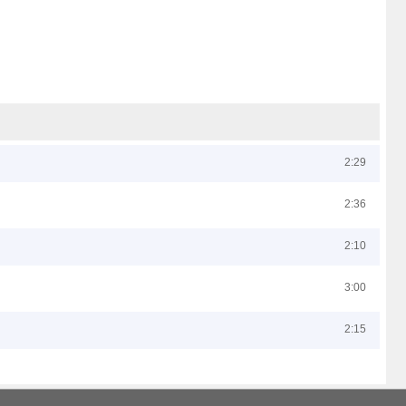
2:29
2:36
2:10
3:00
2:15