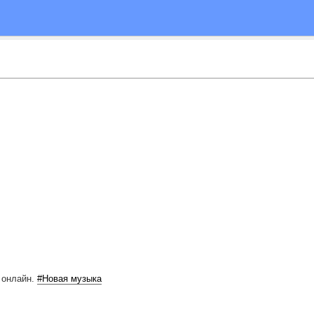
 онлайн.
#Новая музыка