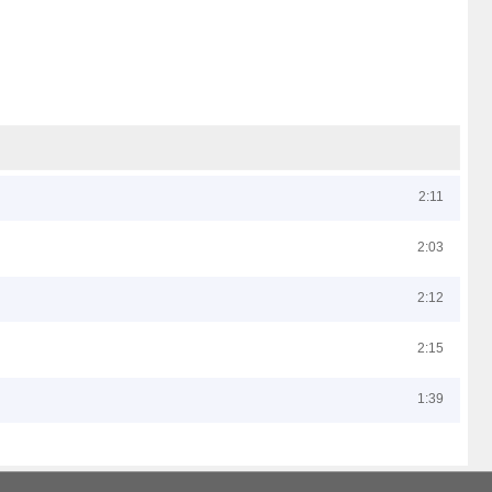
2:11
2:03
2:12
2:15
1:39