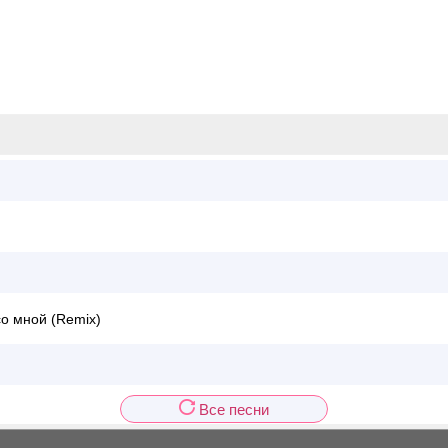
о мной (Remix)
Все песни