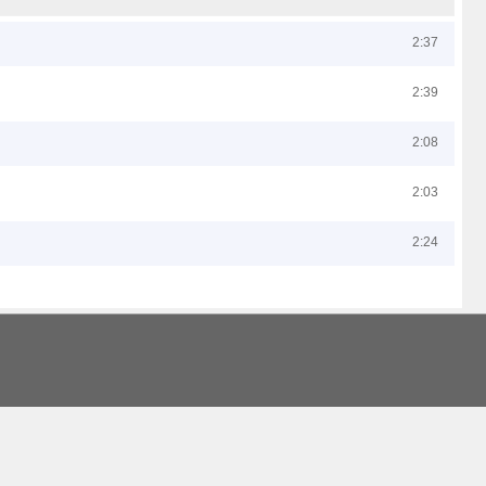
2:37
2:39
2:08
2:03
2:24