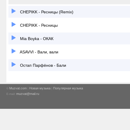
CHEPIKK - Ресницы (Remix)
CHEPIKK - Ресницы
Mia Boyka - ОКАК
ASAVVI - Вали, вали
Остап Парфёнов - Бали
Muzvat.com
Новая музыка
Популярная музыка
©
|
|
muzvat@mail.ru
E-mail: