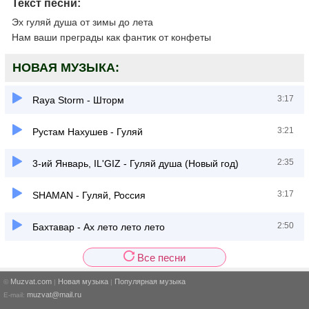
Текст песни:
Эх гуляй душа от зимы до лета
Нам ваши преграды как фантик от конфеты
НОВАЯ МУЗЫКА:
3:17
Raya Storm - Шторм
3:21
Рустам Нахушев - Гуляй
2:35
3-ий Январь, IL'GIZ - Гуляй душа (Новый год)
3:17
SHAMAN - Гуляй, Россия
2:50
Бахтавар - Ах лето лето лето
Все песни
Muzvat.com
Новая музыка
Популярная музыка
©
|
|
muzvat@mail.ru
E-mail: