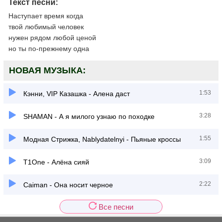
Текст песни:
Наступает время когда
твой любимый человек
нужен рядом любой ценой
но ты по-прежнему одна
НОВАЯ МУЗЫКА:
1:53
Кэнни, VIP Казашка - Алена даст
3:28
SHAMAN - А я милого узнаю по походке
1:55
Модная Стрижка, Nablydatelnyi - Пьяные кроссы
3:09
T1One - Алёна сияй
2:22
Caiman - Она носит черное
Все песни