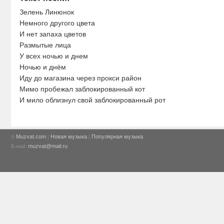
Зелень Линюнок
Немного другого цвета
И нет запаха цветов
Размытые лица
У всех ночью и днем
Ночью и днём
Иду до магазина через прокси район
Мимо пробежал заблокированный кот
И мило облизнул свой заблокированный рот
Muzvat.com
Новая музыка
Популярная музыка
©
|
|
muzvat@mail.ru
E-mail: