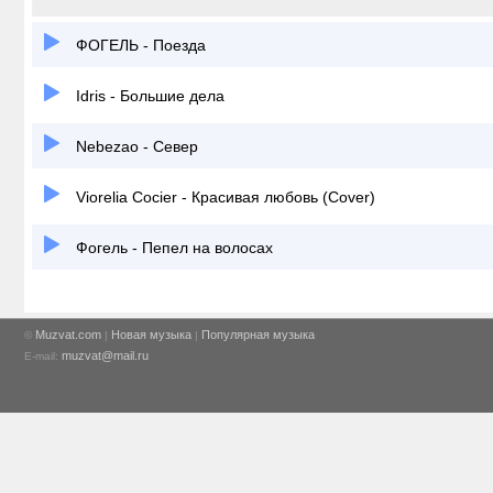
ФОГЕЛЬ - Поезда
Idris - Большие дела
Nebezao - Север
Viorelia Cocier - Красивая любовь (Cover)
Фогель - Пепел на волосах
Muzvat.com
Новая музыка
Популярная музыка
©
|
|
muzvat@mail.ru
E-mail: