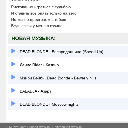
Рискованно играться с судьбою
И ставить всё опять только на zero
Но мы не проиграем с тобою
Ведь связи у меня в казино
НОВАЯ МУЗЫКА:
DEAD BLONDE - Бесприданница (Speed Up)
Денис Rider - Казино
Мэйби Бэйби, Dead Blonde - Bewerly hills
BALADJA - Азарт
DEAD BLONDE - Moscow nights
Muzvat.com
Новая музыка
Популярная музыка
©
|
|