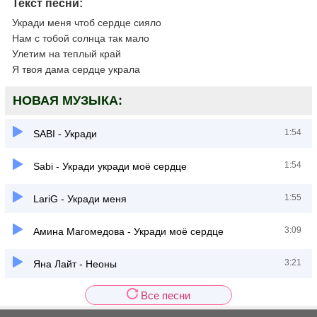
Текст песни:
Укради меня чтоб сердце сияло
Нам с тобой солнца так мало
Улетим на теплый край
Я твоя дама сердце украла
НОВАЯ МУЗЫКА:
1:54
SABI - Укради
1:54
Sabi - Укради укради моё сердце
1:55
LariG - Укради меня
3:09
Амина Магомедова - Укради моё сердце
3:21
Яна Лайт - Неоны
Все песни