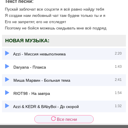
Текст песни:
Пускай заблочат все соцсети я всё равно найду тебя
Я создам нам любовный чат там будем только ты и я
Его не запретят, его не отследят
Поэтому не бойся можешь скидывать мне всё подряд
НОВАЯ МУЗЫКА:
2:20
Azzi - Миссия невыполнима
1:43
Daryana - Плакса
2:41
Миша Марвин - Больная тема
1:54
RIOT98 - На завтра
1:32
Azzi & KEDR & BAbyBoi - До скорой
Все песни