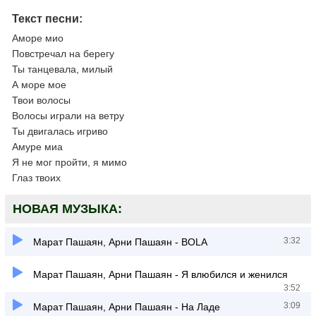
Текст песни:
Аморе мио
Повстречал на берегу
Ты танцевала, милый
А море мое
Твои волосы
Волосы играли на ветру
Ты двигалась игриво
Амуре миа
Я не мог пройти, я мимо
Глаз твоих
НОВАЯ МУЗЫКА:
3:32
Марат Пашаян, Арни Пашаян - BOLA
Марат Пашаян, Арни Пашаян - Я влюбился и женился
3:52
3:09
Марат Пашаян, Арни Пашаян - На Ладе