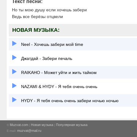
Текст песни:
Но ты мою душу если хочешь забери
Ведь все берёзы отцвели
НОВАЯ МУЗЫКА:
Neel - Хочешь забери мой time
Джатдай - Забери печаль
RAIKAHO - Может уйти и жить тайком
NAZAMI & HYDY - Я тебя очень очень
HYDY - Я тебя очень очень забери ночью ночью
Muzvat.com
Новая музыка
Популярная музыка
©
|
|
muzvat@mail.ru
E-mail: