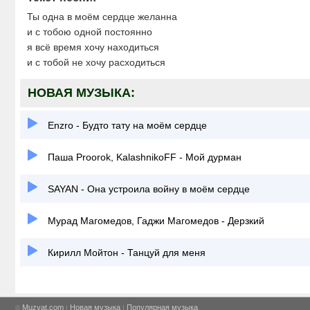
Ты одна в моём сердце желанна
и с тобою одной постоянно
я всё время хочу находиться
и с тобой не хочу расходиться
НОВАЯ МУЗЫКА:
Enzro - Будто тату на моём сердце
Паша Proorok, KalashnikoFF - Мой дурман
SAYAN - Она устроила войну в моём сердце
Мурад Магомедов, Гаджи Магомедов - Дерзкий
Кирилл Мойтон - Танцуй для меня
Muzvat.com
Новая музыка
Популярная музыка
©
|
|