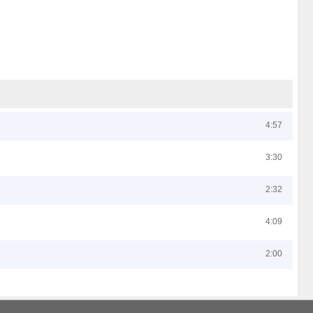
4:57
3:30
2:32
4:09
2:00