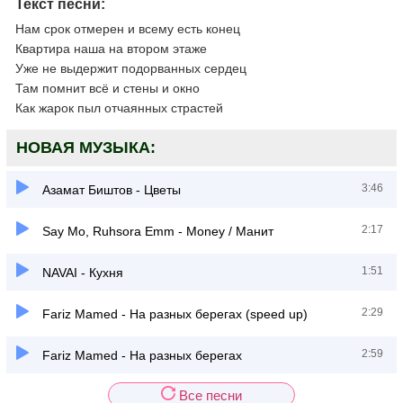
Текст песни:
Нам срок отмерен и всему есть конец
Квартира наша на втором этаже
Уже не выдержит подорванных сердец
Там помнит всё и стены и окно
Как жарок пыл отчаянных страстей
НОВАЯ МУЗЫКА:
3:46
Азамат Биштов - Цветы
2:17
Say Mo, Ruhsora Emm - Money / Манит
1:51
NAVAI - Кухня
2:29
Fariz Mamed - На разных берегах (speed up)
2:59
Fariz Mamed - На разных берегах
Все песни