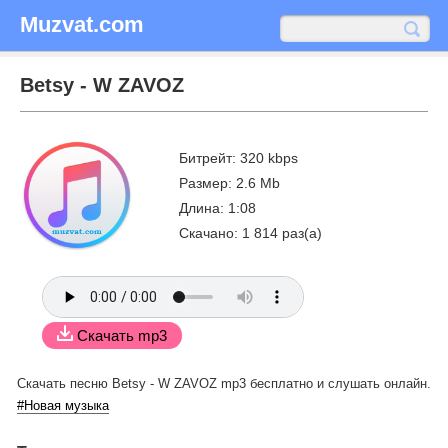
Muzvat.com
Betsy - W ZAVOZ
Битрейт: 320 kbps
Размер: 2.6 Mb
Длина: 1:08
Скачано: 1 814 раз(а)
Скачать mp3
Скачать песню Betsy - W ZAVOZ mp3 бесплатно
и слушать онлайн.
#Новая музыка