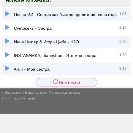
НОВАЯ МУЗЫКА:
1:06
Песня ИИ - Сестра как быстро пролетели наши годы
2:10
Cvetocek7 - Сестра
2:29
Ицык Цыпер & Игорь Цыба - H2O
1:28
INSTASAMKA, ritaheybae - Это моя сестра
3:39
ARIK - Моя сестра
Все песни
Muzvat.com
Новая музыка
Популярная музыка
©
|
|
muzvat@mail.ru
E-mail: