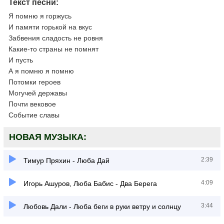
Текст песни:
Я помню я горжусь
И памяти горькой на вкус
Забвения сладость не ровня
Какие-то страны не помнят
И пусть
А я помню я помню
Потомки героев
Могучей державы
Почти вековое
Событие славы
НОВАЯ МУЗЫКА:
2:39
Тимур Пряхин - Люба Дай
4:09
Игорь Ашуров, Люба Бабис - Два Берега
3:44
Любовь Дали - Люба беги в руки ветру и солнцу