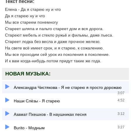
Текст песни:
Елена - Да я старею ну и что
Да я старею ну и что
Мы все стареем понемногу
Стареет шляпа и пальто стареет дом и вся дорога.
Стареют мебель и стекло ружьё и фильмы, даже пьеса.
Стареет лодка без весла и даже прочное железо.
На свете всё имеет срок, и я старею, к сожалению.
Мы все проходим сей урок из поколения в поколение.
И к вам когда-нибудь потом придут такие же года.
НОВАЯ МУЗЫКА:
Александра Чистякова - Я не старею я просто дорожаю
3:07
4:52
Наши Слёзы - Я старею
3:12
Азамат Пхешхов - В наушниках песня
3:27
Burito - Модным