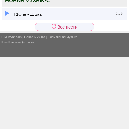
НОВАЯ МУЗЫКА:
2:59
T1One - Душка
Все песни
Muzvat.com
Новая музыка
Популярная музыка
©
|
|
muzvat@mail.ru
E-mail: