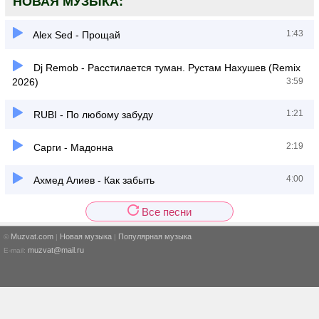
НОВАЯ МУЗЫКА:
1:43
Alex Sed - Прощай
Dj Remob - Расстилается туман. Рустам Нахушев (Remix
2026)
3:59
1:21
RUBI - По любому забуду
2:19
Сарги - Мадонна
4:00
Ахмед Алиев - Как забыть
Все песни
Muzvat.com
Новая музыка
Популярная музыка
©
|
|
muzvat@mail.ru
E-mail: