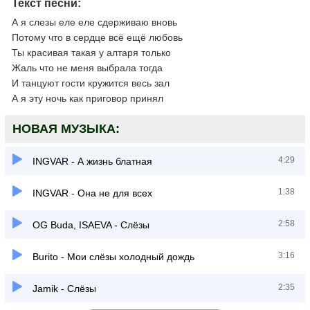
Текст песни:
А я слезы еле еле сдерживаю вновь
Потому что в сердце всё ещё любовь
Ты красивая такая у алтаря только
Жаль что не меня выбрала тогда
И танцуют гости кружится весь зал
А я эту ночь как приговор принял
НОВАЯ МУЗЫКА:
4:29
INGVAR - А жизнь блатная
1:38
INGVAR - Она не для всех
2:58
OG Buda, ISAEVA - Слёзы
3:16
Burito - Мои слёзы холодный дождь
2:35
Jamik - Слёзы