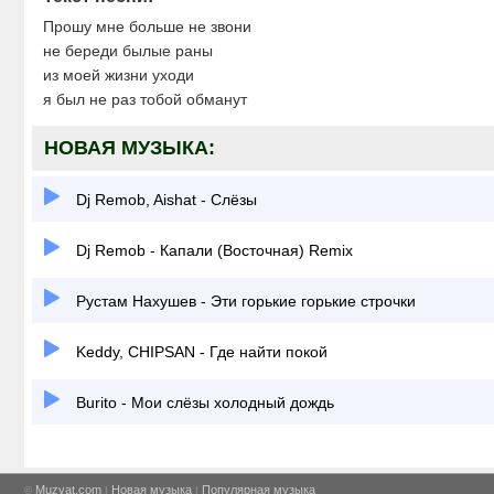
Прошу мне больше не звони
не береди былые раны
из моей жизни уходи
я был не раз тобой обманут
НОВАЯ МУЗЫКА:
Dj Remob, Aishat - Слёзы
Dj Remob - Капали (Восточная) Remix
Рустам Нахушев - Эти горькие горькие строчки
Keddy, CHIPSAN - Где найти покой
Burito - Мои слёзы холодный дождь
Muzvat.com
Новая музыка
Популярная музыка
©
|
|