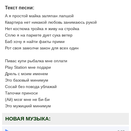
Текст песни:
А я простой майка заляпан лапшой
Квартира нет никакой любовь занимаюсь рукой
Нет костюма тройка я живу на стройка
Сплю я на паркете дует сука ветер
Баб хочу я найти факты прими
Рот своя замолчи закон для всех один
Пивас купи рыбалка мне оплати
Play Station мне подари
Дрель с моим именем
Это базовый минимум
Сосай без повода ублажай
Тапочки приноси
(Ай) мозг мне не Би-Би
Это мужицкий минимум
НОВАЯ МУЗЫКА: