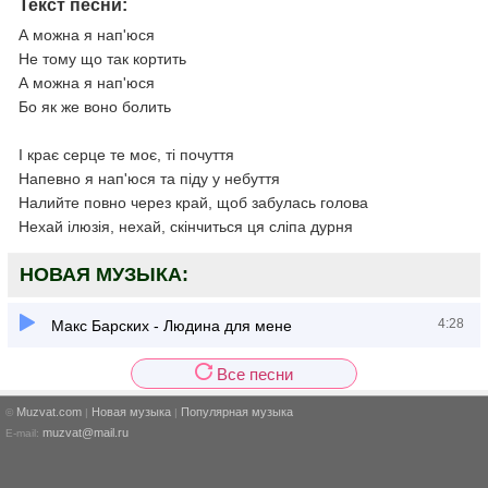
Текст песни:
А можна я нап'юся
Не тому що так кортить
А можна я нап'юся
Бо як же воно болить
І крає серце те моє, ті почуття
Напевно я нап'юся та піду у небуття
Налийте повно через край, щоб забулась голова
Нехай ілюзія, нехай, скінчиться ця сліпа дурня
НОВАЯ МУЗЫКА:
4:28
Макс Барских - Людина для мене
Все песни
Muzvat.com
Новая музыка
Популярная музыка
©
|
|
muzvat@mail.ru
E-mail: