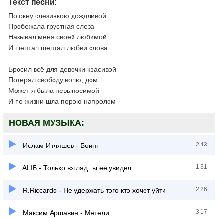
Текст песни:
По окну слезинкою дождливой
Пробежала грустная слеза
Называл меня своей любимой
И шептал шептал любви слова
Бросил всё для девочки красивой
Потерял свободу,волю, дом
Может я была невыносимой
И по жизни шла порою напролом
НОВАЯ МУЗЫКА:
2:43
Ислам Итляшев - Боинг
1:31
ALIB - Только взгляд ты ее увидел
2:26
R.Riccardo - Не удержать того кто хочет уйти
3:17
Максим Аршавин - Метели