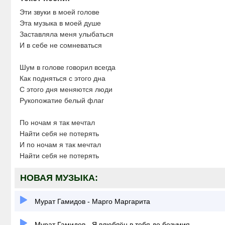
Эти звуки в моей голове
Эта музыка в моей душе
Заставляла меня улыбаться
И в себе не сомневаться
Шум в голове говорил всегда
Как подняться с этого дна
С этого дня меняются люди
Рукопожатие белый флаг
По ночам я так мечтал
Найти себя не потерять
И по ночам я так мечтал
Найти себя не потерять
НОВАЯ МУЗЫКА:
Мурат Гамидов - Марго Маргарита
Мурат Гамидов - Я влюблён в тебя до безумия