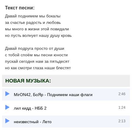
Текст песни:
Давай поднимем мы бокалы
за счастье радость и любовь
мы много в жизни этой повидали
но пусть волнует нашу душу кровь
Давай подруга просто от души
с тобой споём мы песни юности
пускай сегодня нам за пятьдесят
но как смотри глаза наши блестят
НОВАЯ МУЗЫКА:
2:46
MirON42, БоЯр - Поднимем наши флаги
1:24
лил кидд - НББ 2
2:13
неизвестный - Лето