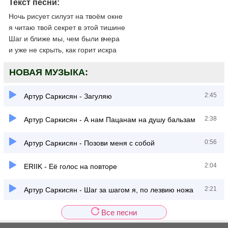
Текст песни:
Ночь рисует силуэт на твоём окне
я читаю твой секрет в этой тишине
Шаг и ближе мы, чем были вчера
и уже не скрыть, как горит искра
НОВАЯ МУЗЫКА:
2:45
Артур Саркисян - Загуляю
2:38
Артур Саркисян - А нам Пацанам на душу бальзам
0:56
Артур Саркисян - Позови меня с собой
2:04
ERIIK - Её голос на повторе
2:21
Артур Саркисян - Шаг за шагом я, по лезвию ножа
Все песни