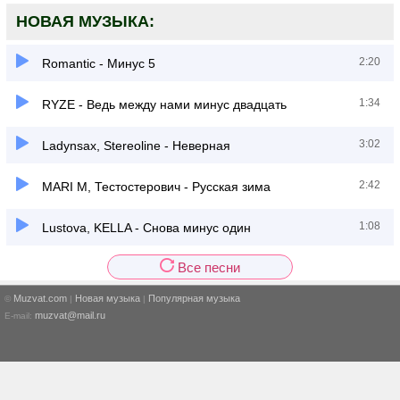
НОВАЯ МУЗЫКА:
2:20
Romantic - Минус 5
1:34
RYZE - Ведь между нами минус двадцать
3:02
Ladynsax, Stereoline - Неверная
2:42
MARI M, Тестостерович - Русская зима
1:08
Lustova, KELLA - Снова минус один
Все песни
Muzvat.com
Новая музыка
Популярная музыка
©
|
|
muzvat@mail.ru
E-mail: