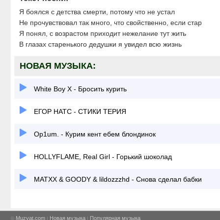
Я боялся с детства смерти, потому что не устал
Не прочувствовал так много, что свойственно, если стар
Я понял, с возрастом приходит нежелание тут жить
В глазах старенького дедушки я увидел всю жизнь
НОВАЯ МУЗЫКА:
White Boy X - Бросить курить
ЕГОР НАТС - СТИКИ ТЕРИЯ
Op1um. - Курим кент ебем блондинок
HOLLYFLAME, Real Girl - Горький шоколад
MATXX & GOODY & lildozzzhd - Снова сделал бабки
Muzvat.com
Новая музыка
Популярная музыка
©
|
|