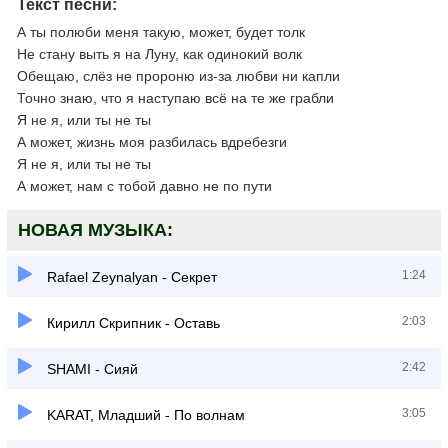
Текст песни:
А ты полюби меня такую, может, будет толк
Не стану выть я на Луну, как одинокий волк
Обещаю, слёз не пророню из-за любви ни капли
Точно знаю, что я наступаю всё на те же грабли
Я не я, или ты не ты
А может, жизнь моя разбилась вдребезги
Я не я, или ты не ты
А может, нам с тобой давно не по пути
НОВАЯ МУЗЫКА:
1:24
Rafael Zeynalyan - Секрет
2:03
Кирилл Скрипник - Оставь
2:42
SHAMI - Сияй
3:05
KARAT, Младший - По волнам