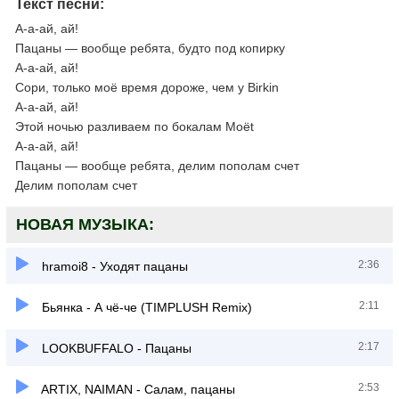
Текст песни:
А-а-ай, ай!
Пацаны — вообще ребята, будто под копирку
А-а-ай, ай!
Сори, только моё время дороже, чем у Birkin
А-а-ай, ай!
Этой ночью разливаем по бокалам Moët
А-а-ай, ай!
Пацаны — вообще ребята, делим пополам счет
Делим пополам счет
НОВАЯ МУЗЫКА:
2:36
hramoi8 - Уходят пацаны
2:11
Бьянка - А чё-че (TIMPLUSH Remix)
2:17
LOOKBUFFALO - Пацаны
2:53
ARTIX, NAIMAN - Салам, пацаны