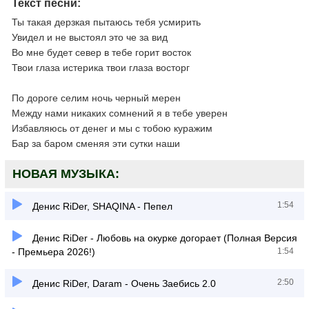
Текст песни:
Ты такая дерзкая пытаюсь тебя усмирить
Увидел и не выстоял это че за вид
Во мне будет север в тебе горит восток
Твои глаза истерика твои глаза восторг
По дороге селим ночь черный мерен
Между нами никаких сомнений я в тебе уверен
Избавляюсь от денег и мы с тобою куражим
Бар за баром сменяя эти сутки наши
НОВАЯ МУЗЫКА:
1:54
Денис RiDer, SHAQINA - Пепел
Денис RiDer - Любовь на окурке догорает (Полная Версия
- Премьера 2026!)
1:54
2:50
Денис RiDer, Daram - Очень Заебись 2.0