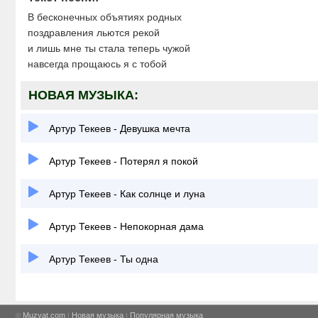
В бесконечных объятиях родных
поздравления льются рекой
и лишь мне ты стала теперь чужой
навсегда прощаюсь я с тобой
НОВАЯ МУЗЫКА:
Артур Текеев - Девушка мечта
Артур Текеев - Потерял я покой
Артур Текеев - Как солнце и луна
Артур Текеев - Непокорная дама
Артур Текеев - Ты одна
Muzvat.com
Новая музыка
Популярная музыка
©
|
|