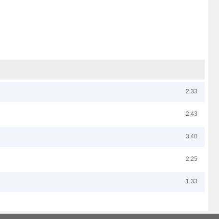
2:33
2:43
3:40
2:25
1:33